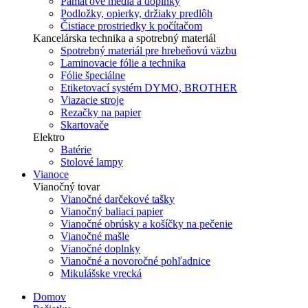
Pamäťové média a doplnky
Podložky, opierky, držiaky predlôh
Čistiace prostriedky k počítačom
Kancelárska technika a spotrebný materiál
Spotrebný materiál pre hrebeňovú väzbu
Laminovacie fólie a technika
Fólie špeciálne
Etiketovací systém DYMO, BROTHER
Viazacie stroje
Rezačky na papier
Skartovače
Elektro
Batérie
Stolové lampy
Vianoce
Vianočný tovar
Vianočné darčekové tašky
Vianočný baliaci papier
Vianočné obrúsky a košíčky na pečenie
Vianočné mašle
Vianočné doplnky
Vianočné a novoročné pohľadnice
Mikulášske vrecká
Domov