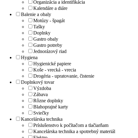
Organizácia a identifikácia
Kalendáre a diáre
Balenie a obaly
Motúzy - špagát
Tašky
Doplnky
Gastro obaly
Gastro potreby
Jednorázový riad
Hygiena
Hygienické papiere
Koše - vrecká - vrecia
Drogéria - upratovanie, čistenie
Doplnkový tovar
Výzdoba
Zábava
Rôzne doplnky
Blahoprajné karty
Sviečky
Kancelárska technika
Príslušenstvo k počítačom a tlačiarňam
Kancelárska technika a spotrebný materiál
Elektro