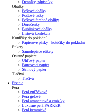
Denníky, zápisníky
Obálky
Poštové obálky
Poštové tašky
Poštové farebné obálky
Doručenky
Bublinkové obálky
Listová konfekcia
Kotúčiky do pokladní
Papierové pásky - kotúčiky do pokladní
Etikety
Samolepiace etikety
Ostatné papiere
Uhľový papier
Pauzovací papier
Strihový papier
Tlačivá
Tlačivá
Písanie
Perá
Perá guľôčkové
Perá gélové
Perá atranentové a zmizíky
Luxusné perá PARKER
Perá keramické