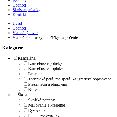
Pečiatky
Obchod
Školské pečiatky
Kontakt
Úvod
Obchod
Vianočný tovar
Vianočné obrúsky a košíčky na pečenie
Kategórie
Kancelária
Kancelárske potreby
Kancelárske doplnky
Lepenie
Technické perá, redisperá, kaligrafické popisovače
Prezentácia a plánovani
Korekcia
Škola
Školské potreby
Maľovanie a kreslenie
Rysovanie
Papierové výrobky