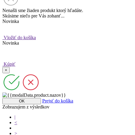
Nenašli sme žiaden produkt ktorý hľadáte.
Skúsime niečo pre Vás zohanť...
Novinka
Vložiť do košíka
Novinka
Kúpiť
×
Prejsť do košíka
OK
Zobrazujem
z
výsledkov
|
<
>