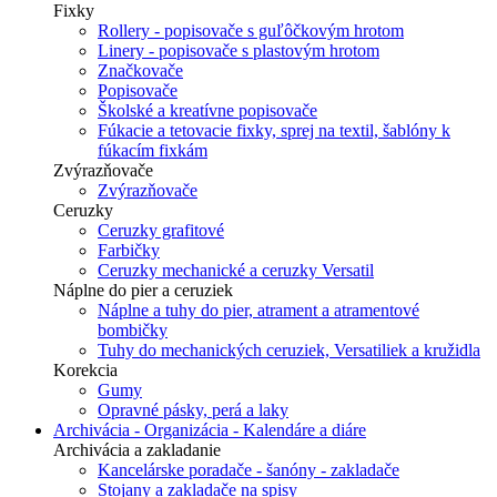
Fixky
Rollery - popisovače s guľôčkovým hrotom
Linery - popisovače s plastovým hrotom
Značkovače
Popisovače
Školské a kreatívne popisovače
Fúkacie a tetovacie fixky, sprej na textil, šablóny k
fúkacím fixkám
Zvýrazňovače
Zvýrazňovače
Ceruzky
Ceruzky grafitové
Farbičky
Ceruzky mechanické a ceruzky Versatil
Náplne do pier a ceruziek
Náplne a tuhy do pier, atrament a atramentové
bombičky
Tuhy do mechanických ceruziek, Versatiliek a kružidla
Korekcia
Gumy
Opravné pásky, perá a laky
Archivácia - Organizácia - Kalendáre a diáre
Archivácia a zakladanie
Kancelárske poradače - šanóny - zakladače
Stojany a zakladače na spisy