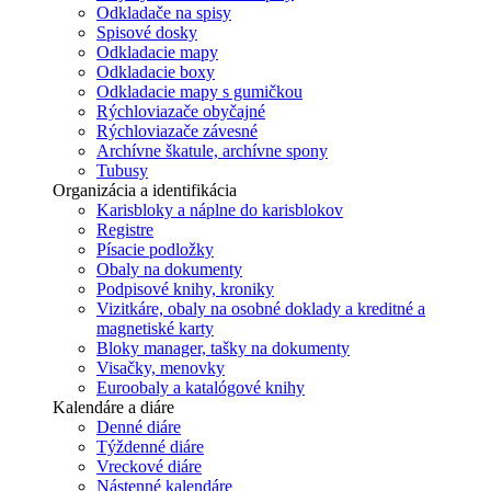
Odkladače na spisy
Spisové dosky
Odkladacie mapy
Odkladacie boxy
Odkladacie mapy s gumičkou
Rýchloviazače obyčajné
Rýchloviazače závesné
Archívne škatule, archívne spony
Tubusy
Organizácia a identifikácia
Karisbloky a náplne do karisblokov
Registre
Písacie podložky
Obaly na dokumenty
Podpisové knihy, kroniky
Vizitkáre, obaly na osobné doklady a kreditné a
magnetiské karty
Bloky manager, tašky na dokumenty
Visačky, menovky
Euroobaly a katalógové knihy
Kalendáre a diáre
Denné diáre
Týždenné diáre
Vreckové diáre
Nástenné kalendáre