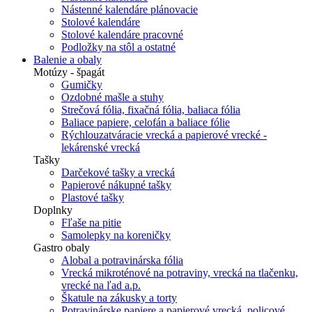
Nástenné kalendáre plánovacie
Stolové kalendáre
Stolové kalendáre pracovné
Podložky na stôl a ostatné
Balenie a obaly
Motúzy - špagát
Gumičky
Ozdobné mašle a stuhy
Strečová fólia, fixačná fólia, baliaca fólia
Baliace papiere, celofán a baliace fólie
Rýchlouzatváracie vrecká a papierové vrecké -
lekárenské vrecká
Tašky
Darčekové tašky a vrecká
Papierové nákupné tašky
Plastové tašky
Doplnky
Fľaše na pitie
Samolepky na koreničky
Gastro obaly
Alobal a potravinárska fólia
Vrecká mikroténové na potraviny, vrecká na tlačenku,
vrecké na ľad a.p.
Škatule na zákusky a torty
Potravinárske papiere a papierové vrecká, policové