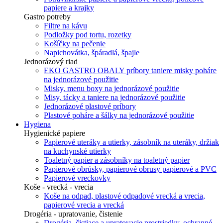
papiere a krajky
Gastro potreby
Filtre na kávu
Podložky pod tortu, rozetky
Košíčky na pečenie
Napichovátka, špáradlá, špajle
Jednorázový riad
EKO GASTRO OBALY príbory taniere misky poháre
na jednorázové použitie
Misky, menu boxy na jednorázové použitie
Misy, tácky a taniere na jednorázové použitie
Jednorázové plastové príbory
Plastové poháre a šálky na jednorázové použitie
Hygiena
Hygienické papiere
Papierové uteráky a utierky, zásobník na uteráky, držiak
na kuchynské utierky
Toaletný papier a zásobníky na toaletný papier
Papierové obrúsky, papierové obrusy papierové a PVC
Papierové vreckovky
Koše - vrecká - vrecia
Koše na odpad, plastové odpadové vrecká a vrecia,
papierové vrecia a vrecká
Drogéria - upratovanie, čistenie
Drogéria, čistiace a upratovacie prostriedky, ochranné