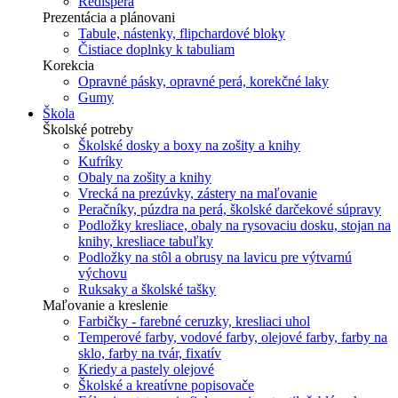
Redisperá
Prezentácia a plánovani
Tabule, nástenky, flipchardové bloky
Čistiace doplnky k tabuliam
Korekcia
Opravné pásky, opravné perá, korekčné laky
Gumy
Škola
Školské potreby
Školské dosky a boxy na zošity a knihy
Kufríky
Obaly na zošity a knihy
Vrecká na prezúvky, zástery na maľovanie
Peračníky, púzdra na perá, školské darčekové súpravy
Podložky kresliace, obaly na rysovaciu dosku, stojan na
knihy, kresliace tabuľky
Podložky na stôl a obrusy na lavicu pre výtvarnú
výchovu
Ruksaky a školské tašky
Maľovanie a kreslenie
Farbičky - farebné ceruzky, kresliaci uhol
Temperové farby, vodové farby, olejové farby, farby na
sklo, farby na tvár, fixatív
Kriedy a pastely olejové
Školské a kreatívne popisovače