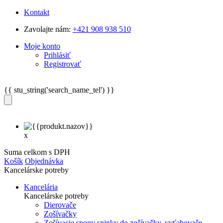
Kontakt
Zavolajte nám:
+421 908 938 510
Moje konto
Prihlásiť
Registrovať
{{ stu_string('search_name_tel') }}
x
Suma celkom s DPH
Košík
Objednávka
Kancelárske potreby
Kancelária
Kancelárske potreby
Dierovače
Zošívačky
Zošívacie spony spinky do zošívačky, vyťahovače