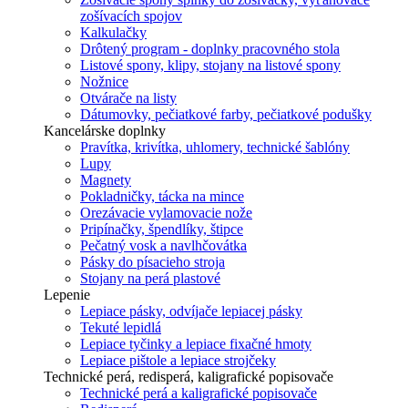
zošívacích spojov
Kalkulačky
Drôtený program - doplnky pracovného stola
Listové spony, klipy, stojany na listové spony
Nožnice
Otvárače na listy
Dátumovky, pečiatkové farby, pečiatkové podušky
Kancelárske doplnky
Pravítka, krivítka, uhlomery, technické šablóny
Lupy
Magnety
Pokladničky, tácka na mince
Orezávacie vylamovacie nože
Pripínačky, špendlíky, štipce
Pečatný vosk a navlhčovátka
Pásky do písacieho stroja
Stojany na perá plastové
Lepenie
Lepiace pásky, odvíjače lepiacej pásky
Tekuté lepidlá
Lepiace tyčinky a lepiace fixačné hmoty
Lepiace pištole a lepiace strojčeky
Technické perá, redisperá, kaligrafické popisovače
Technické perá a kaligrafické popisovače