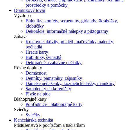
prostriedky a pomôcky
Doplnkový tovar
Výzdoba
Balóniky, konfety, serpentíny, girlandy, škrabošky,
klobúčiky
Dekorácie, informačné nálepky a piktogramy
Zábava
Kreatívne aktivity pre deti, maľovánky, nálepky,
počítadlá
Hracie karty
Bublifuky, švihadlá
Dekoračné a zábavné pečiatky
Rôzne doplnky
Domácnosť
Denníky, pamätníky, zápisníky
Dámske peňaženky, kozmetické tašky, manikúry
Samolepky na koreničky
Fľaše na pitie
Blahoprajné karty
Pohľadnice - blahoprajné karty
Sviečky
Sviečky
Kancelárska technika
Príslušenstvo k počítačom a tlačiarňam