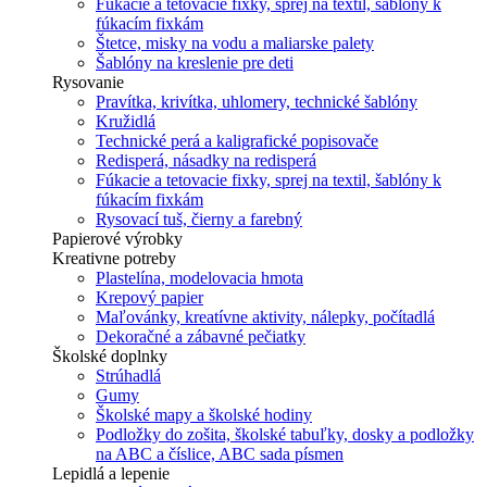
Fúkacie a tetovacie fixky, sprej na textil, šablóny k
fúkacím fixkám
Štetce, misky na vodu a maliarske palety
Šablóny na kreslenie pre deti
Rysovanie
Pravítka, krivítka, uhlomery, technické šablóny
Kružidlá
Technické perá a kaligrafické popisovače
Redisperá, násadky na redisperá
Fúkacie a tetovacie fixky, sprej na textil, šablóny k
fúkacím fixkám
Rysovací tuš, čierny a farebný
Papierové výrobky
Kreativne potreby
Plastelína, modelovacia hmota
Krepový papier
Maľovánky, kreatívne aktivity, nálepky, počítadlá
Dekoračné a zábavné pečiatky
Školské doplnky
Strúhadlá
Gumy
Školské mapy a školské hodiny
Podložky do zošita, školské tabuľky, dosky a podložky
na ABC a číslice, ABC sada písmen
Lepidlá a lepenie