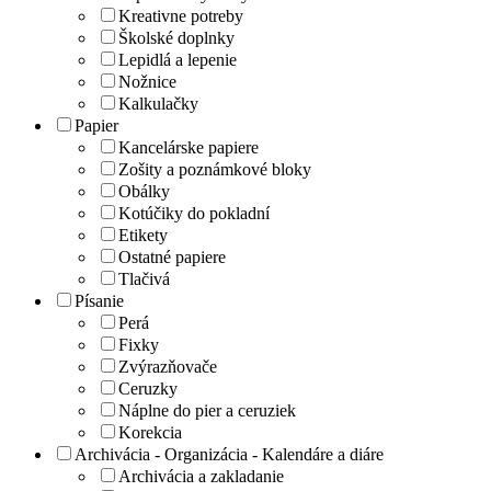
Kreativne potreby
Školské doplnky
Lepidlá a lepenie
Nožnice
Kalkulačky
Papier
Kancelárske papiere
Zošity a poznámkové bloky
Obálky
Kotúčiky do pokladní
Etikety
Ostatné papiere
Tlačivá
Písanie
Perá
Fixky
Zvýrazňovače
Ceruzky
Náplne do pier a ceruziek
Korekcia
Archivácia - Organizácia - Kalendáre a diáre
Archivácia a zakladanie