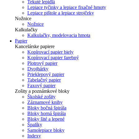
Tekuté lepidlá
Lepiace tyčinky a lepiace fixačné hmoty
Lepiace pištole a lepiace strojčeky
Nožnice
Nožnice
Kalkulačky
Kalkulačky, modelovacia hmota
Papier
Kancelárske papiere
Kopírovací papier biely
Kopírovací papier farebný
Plotrový papier
Dvojhárky
Prieklepový papier
Tabelačný papier
Faxový papier
Zošity a poznámkové bloky
Školské zošity
Záznamové knihy
Bloky bočná špirála
Bloky horná špirála
Bloky šité a lepené
Špalíky
Samolepiace bloky
Indexy