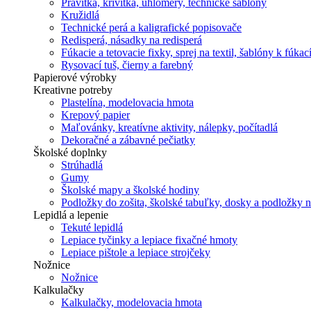
Pravítka, krivítka, uhlomery, technické šablóny
Kružidlá
Technické perá a kaligrafické popisovače
Redisperá, násadky na redisperá
Fúkacie a tetovacie fixky, sprej na textil, šablóny k fúka
Rysovací tuš, čierny a farebný
Papierové výrobky
Kreativne potreby
Plastelína, modelovacia hmota
Krepový papier
Maľovánky, kreatívne aktivity, nálepky, počítadlá
Dekoračné a zábavné pečiatky
Školské doplnky
Strúhadlá
Gumy
Školské mapy a školské hodiny
Podložky do zošita, školské tabuľky, dosky a podložky 
Lepidlá a lepenie
Tekuté lepidlá
Lepiace tyčinky a lepiace fixačné hmoty
Lepiace pištole a lepiace strojčeky
Nožnice
Nožnice
Kalkulačky
Kalkulačky, modelovacia hmota