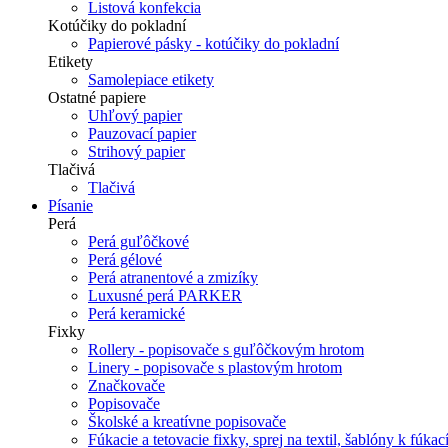
Listová konfekcia
Kotúčiky do pokladní
Papierové pásky - kotúčiky do pokladní
Etikety
Samolepiace etikety
Ostatné papiere
Uhľový papier
Pauzovací papier
Strihový papier
Tlačivá
Tlačivá
Písanie
Perá
Perá guľôčkové
Perá gélové
Perá atranentové a zmizíky
Luxusné perá PARKER
Perá keramické
Fixky
Rollery - popisovače s guľôčkovým hrotom
Linery - popisovače s plastovým hrotom
Značkovače
Popisovače
Školské a kreatívne popisovače
Fúkacie a tetovacie fixky, sprej na textil, šablóny k fúka