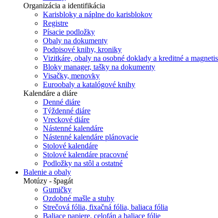
Organizácia a identifikácia
Karisbloky a náplne do karisblokov
Registre
Písacie podložky
Obaly na dokumenty
Podpisové knihy, kroniky
Vizitkáre, obaly na osobné doklady a kreditné a magnetis
Bloky manager, tašky na dokumenty
Visačky, menovky
Euroobaly a katalógové knihy
Kalendáre a diáre
Denné diáre
Týždenné diáre
Vreckové diáre
Nástenné kalendáre
Nástenné kalendáre plánovacie
Stolové kalendáre
Stolové kalendáre pracovné
Podložky na stôl a ostatné
Balenie a obaly
Motúzy - špagát
Gumičky
Ozdobné mašle a stuhy
Strečová fólia, fixačná fólia, baliaca fólia
Baliace papiere, celofán a baliace fólie