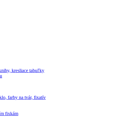
knihy, kresliace tabuľky
vu
o, farby na tvár, fixatív
cím fixkám