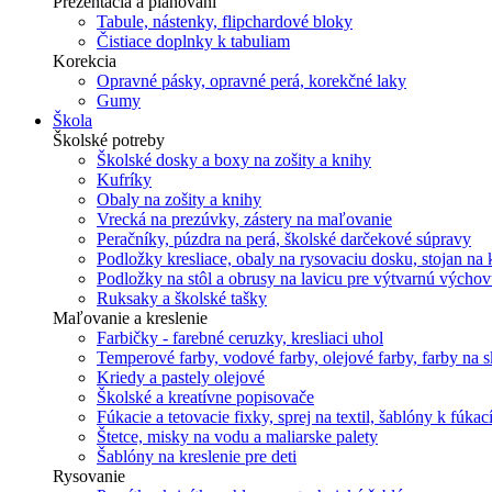
Prezentácia a plánovani
Tabule, nástenky, flipchardové bloky
Čistiace doplnky k tabuliam
Korekcia
Opravné pásky, opravné perá, korekčné laky
Gumy
Škola
Školské potreby
Školské dosky a boxy na zošity a knihy
Kufríky
Obaly na zošity a knihy
Vrecká na prezúvky, zástery na maľovanie
Peračníky, púzdra na perá, školské darčekové súpravy
Podložky kresliace, obaly na rysovaciu dosku, stojan na 
Podložky na stôl a obrusy na lavicu pre výtvarnú výcho
Ruksaky a školské tašky
Maľovanie a kreslenie
Farbičky - farebné ceruzky, kresliaci uhol
Temperové farby, vodové farby, olejové farby, farby na skl
Kriedy a pastely olejové
Školské a kreatívne popisovače
Fúkacie a tetovacie fixky, sprej na textil, šablóny k fúka
Štetce, misky na vodu a maliarske palety
Šablóny na kreslenie pre deti
Rysovanie