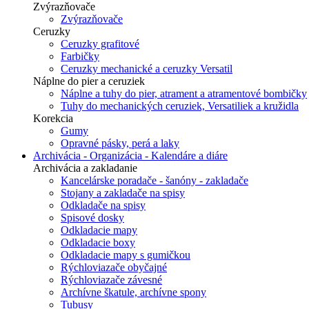
Zvýrazňovače
Zvýrazňovače
Ceruzky
Ceruzky grafitové
Farbičky
Ceruzky mechanické a ceruzky Versatil
Náplne do pier a ceruziek
Náplne a tuhy do pier, atrament a atramentové bombičky
Tuhy do mechanických ceruziek, Versatiliek a kružidla
Korekcia
Gumy
Opravné pásky, perá a laky
Archivácia - Organizácia - Kalendáre a diáre
Archivácia a zakladanie
Kancelárske poradače - šanóny - zakladače
Stojany a zakladače na spisy
Odkladače na spisy
Spisové dosky
Odkladacie mapy
Odkladacie boxy
Odkladacie mapy s gumičkou
Rýchloviazače obyčajné
Rýchloviazače závesné
Archívne škatule, archívne spony
Tubusy