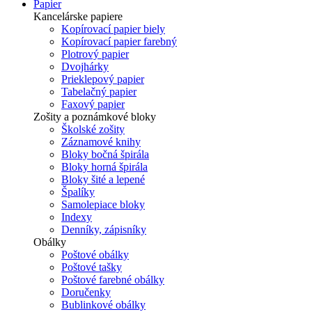
Papier
Kancelárske papiere
Kopírovací papier biely
Kopírovací papier farebný
Plotrový papier
Dvojhárky
Prieklepový papier
Tabelačný papier
Faxový papier
Zošity a poznámkové bloky
Školské zošity
Záznamové knihy
Bloky bočná špirála
Bloky horná špirála
Bloky šité a lepené
Špalíky
Samolepiace bloky
Indexy
Denníky, zápisníky
Obálky
Poštové obálky
Poštové tašky
Poštové farebné obálky
Doručenky
Bublinkové obálky