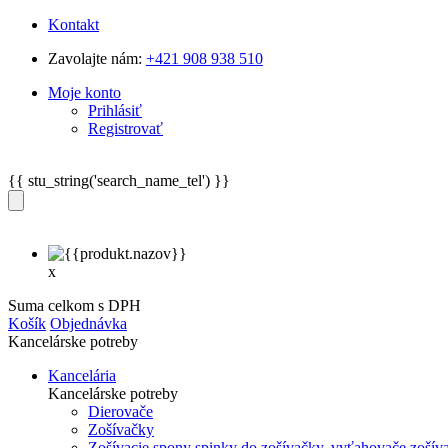
Kontakt
Zavolajte nám:
+421 908 938 510
Moje konto
Prihlásiť
Registrovať
{{ stu_string('search_name_tel') }}
x
Suma celkom s DPH
Košík
Objednávka
Kancelárske potreby
Kancelária
Kancelárske potreby
Dierovače
Zošívačky
Zošívacie spony spinky do zošívačky, vyťahovače zošív