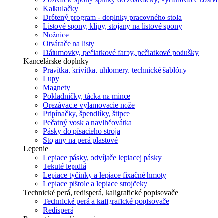
Kalkulačky
Drôtený program - doplnky pracovného stola
Listové spony, klipy, stojany na listové spony
Nožnice
Otvárače na listy
Dátumovky, pečiatkové farby, pečiatkové podušky
Kancelárske doplnky
Pravítka, krivítka, uhlomery, technické šablóny
Lupy
Magnety
Pokladničky, tácka na mince
Orezávacie vylamovacie nože
Pripínačky, špendlíky, štipce
Pečatný vosk a navlhčovátka
Pásky do písacieho stroja
Stojany na perá plastové
Lepenie
Lepiace pásky, odvíjače lepiacej pásky
Tekuté lepidlá
Lepiace tyčinky a lepiace fixačné hmoty
Lepiace pištole a lepiace strojčeky
Technické perá, redisperá, kaligrafické popisovače
Technické perá a kaligrafické popisovače
Redisperá