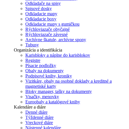
Odkladače na spisy
Spisové dosky
Odkladacie mapy
Odkladacie boxy
Odkladacie mapy s gumičkou
Rýchloviazače obyčajné
Rýchloviazače závesné
Archívne škatule, archívne spony
Tubusy
Organizácia a identifikácia
Karisbloky a náplne do karisblokov
Registre
Písacie podložky
Obaly na dokumenty
Podpisové knihy, kroniky
Vizitkáre, obaly na osobné doklady a kreditné a
magnetiské karty
Bloky manager, tašky na dokumenty
Visačky, menovky
Euroobaly a katalógové knihy
Kalendáre a diáre
Denné diáre
Týždenné diáre
Vreckové diáre
Nástenné kalendáre