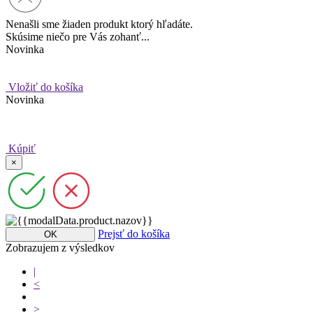
Nenašli sme žiaden produkt ktorý hľadáte.
Skúsime niečo pre Vás zohanť...
Novinka
Vložiť do košíka
Novinka
Kúpiť
×
Prejsť do košíka
OK
Zobrazujem
z
výsledkov
|
<
>