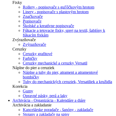
Fixky
Rollery - popisovače s guľôčkovým hrotom
Linery - popisovače s plastovým hrotom
Značkovače
Popisovače
Školské a kreatívne popisovače
Fúkacie a tetovacie fixky, sprej na textil, šablóny k
fúkacím fixkám
Zvýrazňovače
Zvýrazňovače
Ceruzky
Ceruzky grafitové
Farbičky
Ceruzky mechanické a ceruzky Versatil
Náplne do pier a ceruziek
Náplne a tuhy do pier, atrament a atramentové
bombičky
Tuhy do mechanických ceruziek, Versatiliek a kružidla
Korekcia
Gumy
Opravné pásky, perá a laky
Archivácia - Organizácia - Kalendáre a diáre
Archivácia a zakladanie
Kancelárske poradače - šanóny - zakladače
Stojany a zakladače na spisy