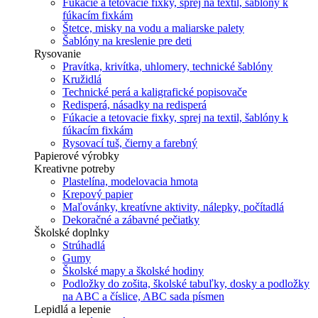
Fúkacie a tetovacie fixky, sprej na textil, šablóny k
fúkacím fixkám
Štetce, misky na vodu a maliarske palety
Šablóny na kreslenie pre deti
Rysovanie
Pravítka, krivítka, uhlomery, technické šablóny
Kružidlá
Technické perá a kaligrafické popisovače
Redisperá, násadky na redisperá
Fúkacie a tetovacie fixky, sprej na textil, šablóny k
fúkacím fixkám
Rysovací tuš, čierny a farebný
Papierové výrobky
Kreativne potreby
Plastelína, modelovacia hmota
Krepový papier
Maľovánky, kreatívne aktivity, nálepky, počítadlá
Dekoračné a zábavné pečiatky
Školské doplnky
Strúhadlá
Gumy
Školské mapy a školské hodiny
Podložky do zošita, školské tabuľky, dosky a podložky
na ABC a číslice, ABC sada písmen
Lepidlá a lepenie