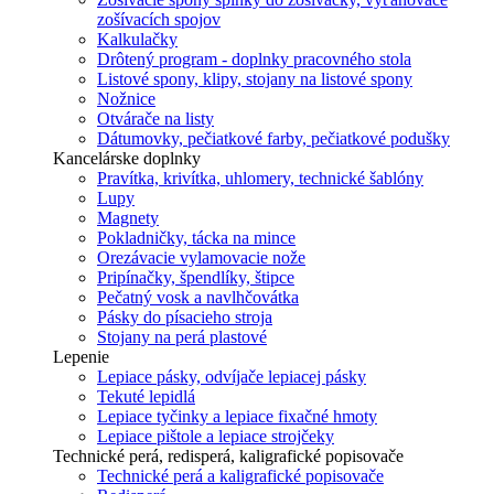
zošívacích spojov
Kalkulačky
Drôtený program - doplnky pracovného stola
Listové spony, klipy, stojany na listové spony
Nožnice
Otvárače na listy
Dátumovky, pečiatkové farby, pečiatkové podušky
Kancelárske doplnky
Pravítka, krivítka, uhlomery, technické šablóny
Lupy
Magnety
Pokladničky, tácka na mince
Orezávacie vylamovacie nože
Pripínačky, špendlíky, štipce
Pečatný vosk a navlhčovátka
Pásky do písacieho stroja
Stojany na perá plastové
Lepenie
Lepiace pásky, odvíjače lepiacej pásky
Tekuté lepidlá
Lepiace tyčinky a lepiace fixačné hmoty
Lepiace pištole a lepiace strojčeky
Technické perá, redisperá, kaligrafické popisovače
Technické perá a kaligrafické popisovače