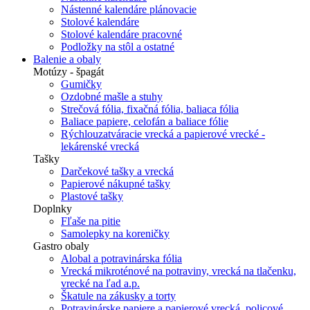
Nástenné kalendáre plánovacie
Stolové kalendáre
Stolové kalendáre pracovné
Podložky na stôl a ostatné
Balenie a obaly
Motúzy - špagát
Gumičky
Ozdobné mašle a stuhy
Strečová fólia, fixačná fólia, baliaca fólia
Baliace papiere, celofán a baliace fólie
Rýchlouzatváracie vrecká a papierové vrecké -
lekárenské vrecká
Tašky
Darčekové tašky a vrecká
Papierové nákupné tašky
Plastové tašky
Doplnky
Fľaše na pitie
Samolepky na koreničky
Gastro obaly
Alobal a potravinárska fólia
Vrecká mikroténové na potraviny, vrecká na tlačenku,
vrecké na ľad a.p.
Škatule na zákusky a torty
Potravinárske papiere a papierové vrecká, policové