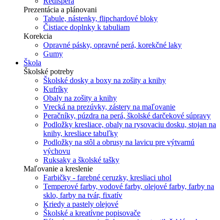
Redisperá
Prezentácia a plánovani
Tabule, nástenky, flipchardové bloky
Čistiace doplnky k tabuliam
Korekcia
Opravné pásky, opravné perá, korekčné laky
Gumy
Škola
Školské potreby
Školské dosky a boxy na zošity a knihy
Kufríky
Obaly na zošity a knihy
Vrecká na prezúvky, zástery na maľovanie
Peračníky, púzdra na perá, školské darčekové súpravy
Podložky kresliace, obaly na rysovaciu dosku, stojan na
knihy, kresliace tabuľky
Podložky na stôl a obrusy na lavicu pre výtvarnú
výchovu
Ruksaky a školské tašky
Maľovanie a kreslenie
Farbičky - farebné ceruzky, kresliaci uhol
Temperové farby, vodové farby, olejové farby, farby na
sklo, farby na tvár, fixatív
Kriedy a pastely olejové
Školské a kreatívne popisovače