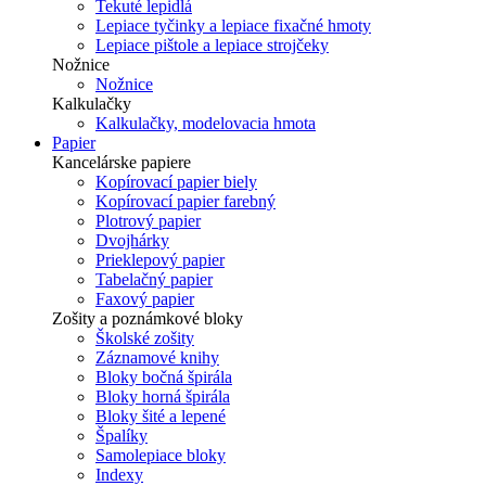
Tekuté lepidlá
Lepiace tyčinky a lepiace fixačné hmoty
Lepiace pištole a lepiace strojčeky
Nožnice
Nožnice
Kalkulačky
Kalkulačky, modelovacia hmota
Papier
Kancelárske papiere
Kopírovací papier biely
Kopírovací papier farebný
Plotrový papier
Dvojhárky
Prieklepový papier
Tabelačný papier
Faxový papier
Zošity a poznámkové bloky
Školské zošity
Záznamové knihy
Bloky bočná špirála
Bloky horná špirála
Bloky šité a lepené
Špalíky
Samolepiace bloky
Indexy