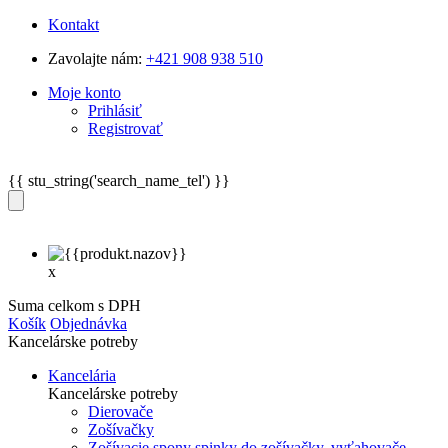
Kontakt
Zavolajte nám:
+421 908 938 510
Moje konto
Prihlásiť
Registrovať
{{ stu_string('search_name_tel') }}
x
Suma celkom s DPH
Košík
Objednávka
Kancelárske potreby
Kancelária
Kancelárske potreby
Dierovače
Zošívačky
Zošívacie spony spinky do zošívačky, vyťahovače