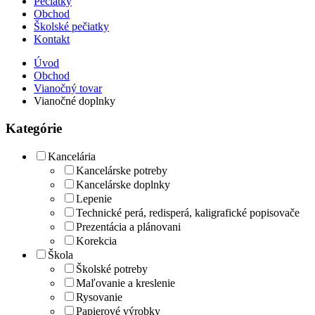
Pečiatky
Obchod
Školské pečiatky
Kontakt
Úvod
Obchod
Vianočný tovar
Vianočné doplnky
Kategórie
Kancelária
Kancelárske potreby
Kancelárske doplnky
Lepenie
Technické perá, redisperá, kaligrafické popisovače
Prezentácia a plánovani
Korekcia
Škola
Školské potreby
Maľovanie a kreslenie
Rysovanie
Papierové výrobky