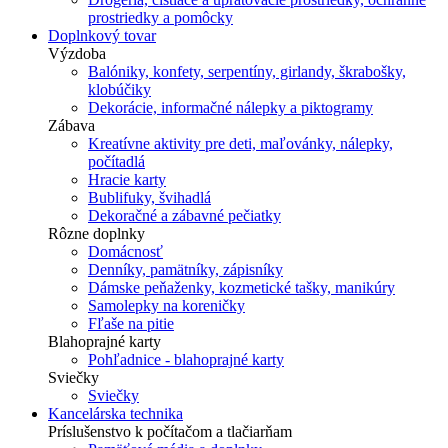
prostriedky a pomôcky
Doplnkový tovar
Výzdoba
Balóniky, konfety, serpentíny, girlandy, škrabošky,
klobúčiky
Dekorácie, informačné nálepky a piktogramy
Zábava
Kreatívne aktivity pre deti, maľovánky, nálepky,
počítadlá
Hracie karty
Bublifuky, švihadlá
Dekoračné a zábavné pečiatky
Rôzne doplnky
Domácnosť
Denníky, pamätníky, zápisníky
Dámske peňaženky, kozmetické tašky, manikúry
Samolepky na koreničky
Fľaše na pitie
Blahoprajné karty
Pohľadnice - blahoprajné karty
Sviečky
Sviečky
Kancelárska technika
Príslušenstvo k počítačom a tlačiarňam