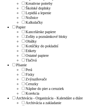
Kreativne potreby
Školské doplnky
Lepidlá a lepenie
Nožnice
Kalkulačky
Papier
Kancelárske papiere
Zošity a poznámkové bloky
Obálky
Kotúčiky do pokladní
Etikety
Ostatné papiere
Tlačivá
Písanie
Perá
Fixky
Zvýrazňovače
Ceruzky
Náplne do pier a ceruziek
Korekcia
Archivácia - Organizácia - Kalendáre a diáre
Archivácia a zakladanie