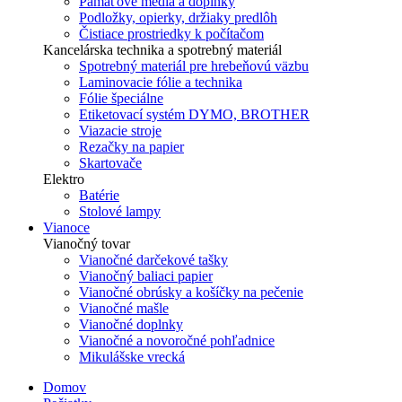
Pamäťové média a doplnky
Podložky, opierky, držiaky predlôh
Čistiace prostriedky k počítačom
Kancelárska technika a spotrebný materiál
Spotrebný materiál pre hrebeňovú väzbu
Laminovacie fólie a technika
Fólie špeciálne
Etiketovací systém DYMO, BROTHER
Viazacie stroje
Rezačky na papier
Skartovače
Elektro
Batérie
Stolové lampy
Vianoce
Vianočný tovar
Vianočné darčekové tašky
Vianočný baliaci papier
Vianočné obrúsky a košíčky na pečenie
Vianočné mašle
Vianočné doplnky
Vianočné a novoročné pohľadnice
Mikulášske vrecká
Domov