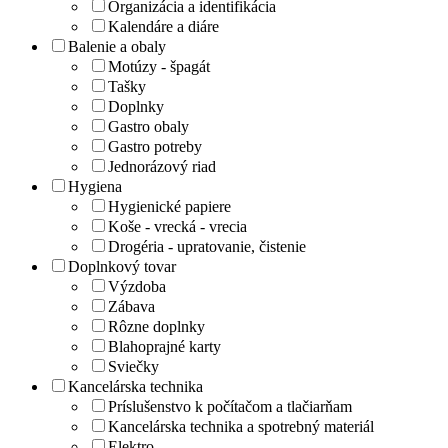
Organizácia a identifikácia
Kalendáre a diáre
Balenie a obaly
Motúzy - špagát
Tašky
Doplnky
Gastro obaly
Gastro potreby
Jednorázový riad
Hygiena
Hygienické papiere
Koše - vrecká - vrecia
Drogéria - upratovanie, čistenie
Doplnkový tovar
Výzdoba
Zábava
Rôzne doplnky
Blahoprajné karty
Sviečky
Kancelárska technika
Príslušenstvo k počítačom a tlačiarňam
Kancelárska technika a spotrebný materiál
Elektro