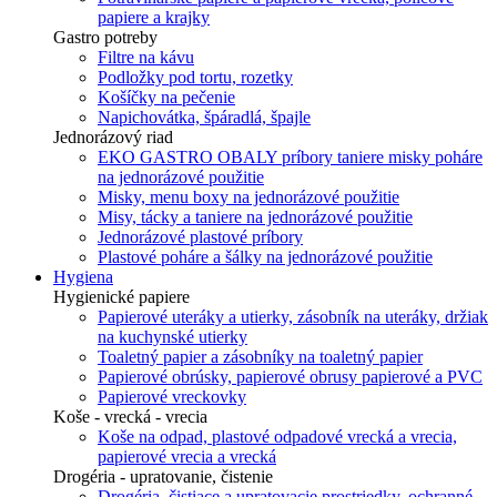
papiere a krajky
Gastro potreby
Filtre na kávu
Podložky pod tortu, rozetky
Košíčky na pečenie
Napichovátka, špáradlá, špajle
Jednorázový riad
EKO GASTRO OBALY príbory taniere misky poháre
na jednorázové použitie
Misky, menu boxy na jednorázové použitie
Misy, tácky a taniere na jednorázové použitie
Jednorázové plastové príbory
Plastové poháre a šálky na jednorázové použitie
Hygiena
Hygienické papiere
Papierové uteráky a utierky, zásobník na uteráky, držiak
na kuchynské utierky
Toaletný papier a zásobníky na toaletný papier
Papierové obrúsky, papierové obrusy papierové a PVC
Papierové vreckovky
Koše - vrecká - vrecia
Koše na odpad, plastové odpadové vrecká a vrecia,
papierové vrecia a vrecká
Drogéria - upratovanie, čistenie
Drogéria, čistiace a upratovacie prostriedky, ochranné