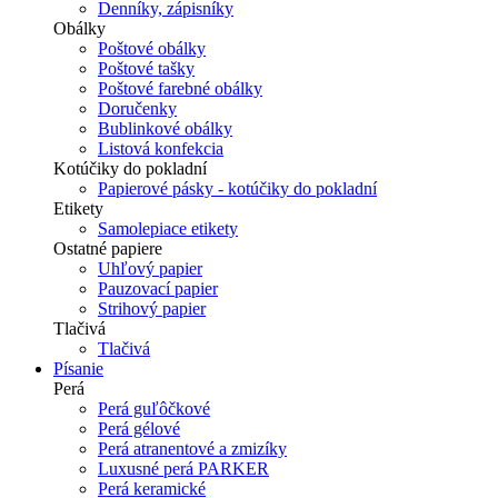
Denníky, zápisníky
Obálky
Poštové obálky
Poštové tašky
Poštové farebné obálky
Doručenky
Bublinkové obálky
Listová konfekcia
Kotúčiky do pokladní
Papierové pásky - kotúčiky do pokladní
Etikety
Samolepiace etikety
Ostatné papiere
Uhľový papier
Pauzovací papier
Strihový papier
Tlačivá
Tlačivá
Písanie
Perá
Perá guľôčkové
Perá gélové
Perá atranentové a zmizíky
Luxusné perá PARKER
Perá keramické