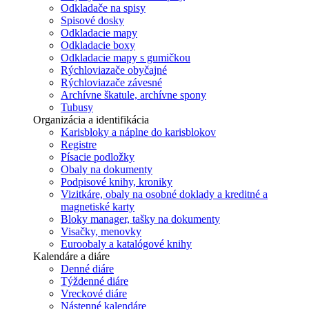
Odkladače na spisy
Spisové dosky
Odkladacie mapy
Odkladacie boxy
Odkladacie mapy s gumičkou
Rýchloviazače obyčajné
Rýchloviazače závesné
Archívne škatule, archívne spony
Tubusy
Organizácia a identifikácia
Karisbloky a náplne do karisblokov
Registre
Písacie podložky
Obaly na dokumenty
Podpisové knihy, kroniky
Vizitkáre, obaly na osobné doklady a kreditné a
magnetiské karty
Bloky manager, tašky na dokumenty
Visačky, menovky
Euroobaly a katalógové knihy
Kalendáre a diáre
Denné diáre
Týždenné diáre
Vreckové diáre
Nástenné kalendáre