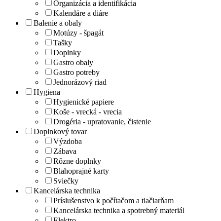
Organizácia a identifikácia
Kalendáre a diáre
Balenie a obaly
Motúzy - špagát
Tašky
Doplnky
Gastro obaly
Gastro potreby
Jednorázový riad
Hygiena
Hygienické papiere
Koše - vrecká - vrecia
Drogéria - upratovanie, čistenie
Doplnkový tovar
Výzdoba
Zábava
Rôzne doplnky
Blahoprajné karty
Sviečky
Kancelárska technika
Príslušenstvo k počítačom a tlačiarňam
Kancelárska technika a spotrebný materiál
Elektro