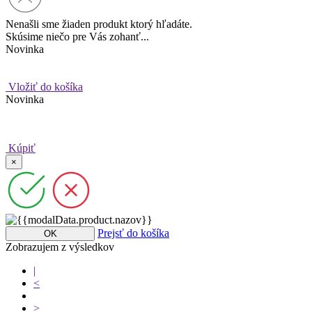
Nenašli sme žiaden produkt ktorý hľadáte.
Skúsime niečo pre Vás zohanť...
Novinka
Vložiť do košíka
Novinka
Kúpiť
×
Prejsť do košíka
OK
Zobrazujem
z
výsledkov
|
<
>