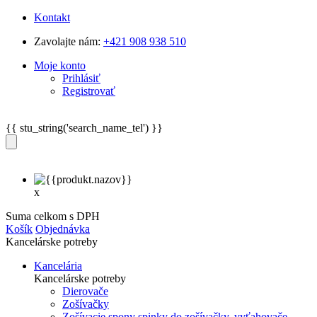
Kontakt
Zavolajte nám:
+421 908 938 510
Moje konto
Prihlásiť
Registrovať
{{ stu_string('search_name_tel') }}
x
Suma celkom s DPH
Košík
Objednávka
Kancelárske potreby
Kancelária
Kancelárske potreby
Dierovače
Zošívačky
Zošívacie spony spinky do zošívačky, vyťahovače