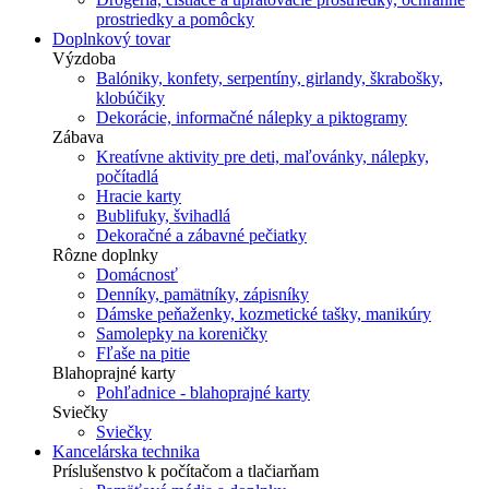
prostriedky a pomôcky
Doplnkový tovar
Výzdoba
Balóniky, konfety, serpentíny, girlandy, škrabošky,
klobúčiky
Dekorácie, informačné nálepky a piktogramy
Zábava
Kreatívne aktivity pre deti, maľovánky, nálepky,
počítadlá
Hracie karty
Bublifuky, švihadlá
Dekoračné a zábavné pečiatky
Rôzne doplnky
Domácnosť
Denníky, pamätníky, zápisníky
Dámske peňaženky, kozmetické tašky, manikúry
Samolepky na koreničky
Fľaše na pitie
Blahoprajné karty
Pohľadnice - blahoprajné karty
Sviečky
Sviečky
Kancelárska technika
Príslušenstvo k počítačom a tlačiarňam