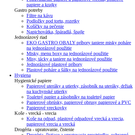
papiere a krajky
Gastro potreby
Filtre na kávu
Podložky pod tortu, rozetky
Košíčky na pečenie
Napichovátka, špáradlá, špajle
Jednorázový riad
EKO GASTRO OBALY príbory taniere misky poháre
na jednorázové použitie
Misky, menu boxy na jednorázové použitie
Misy, tácky a taniere na jednorázové použitie
Jednorázové plastové príbory
Plastové poháre a šálky na jednorázové použitie
Hygiena
Hygienické papiere
Papierové uteráky a utierky, zásobník na uteráky, držiak
na kuchynské utierky
Toaletný papier a zásobníky na toaletný papier
Papierové obrúsky, papierové obrusy papierové a PVC
Papierové vreckovky
Koše - vrecká - vrecia
Koše na odpad, plastové odpadové vrecká a vrecia,
papierové vrecia a vrecká
Drogéria - upratovanie, čistenie
Drogéria, čistiace a upratovacie prostriedky, ochranné