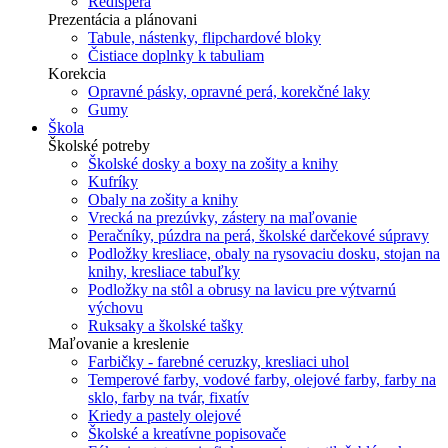
Redisperá
Prezentácia a plánovani
Tabule, nástenky, flipchardové bloky
Čistiace doplnky k tabuliam
Korekcia
Opravné pásky, opravné perá, korekčné laky
Gumy
Škola
Školské potreby
Školské dosky a boxy na zošity a knihy
Kufríky
Obaly na zošity a knihy
Vrecká na prezúvky, zástery na maľovanie
Peračníky, púzdra na perá, školské darčekové súpravy
Podložky kresliace, obaly na rysovaciu dosku, stojan na
knihy, kresliace tabuľky
Podložky na stôl a obrusy na lavicu pre výtvarnú
výchovu
Ruksaky a školské tašky
Maľovanie a kreslenie
Farbičky - farebné ceruzky, kresliaci uhol
Temperové farby, vodové farby, olejové farby, farby na
sklo, farby na tvár, fixatív
Kriedy a pastely olejové
Školské a kreatívne popisovače