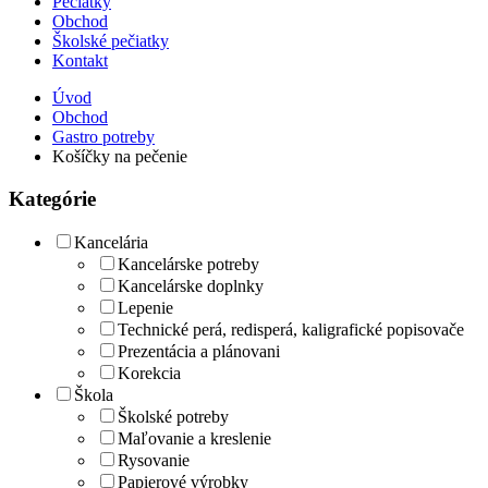
Pečiatky
Obchod
Školské pečiatky
Kontakt
Úvod
Obchod
Gastro potreby
Košíčky na pečenie
Kategórie
Kancelária
Kancelárske potreby
Kancelárske doplnky
Lepenie
Technické perá, redisperá, kaligrafické popisovače
Prezentácia a plánovani
Korekcia
Škola
Školské potreby
Maľovanie a kreslenie
Rysovanie
Papierové výrobky