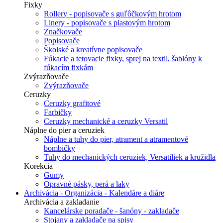
Fixky
Rollery - popisovače s guľôčkovým hrotom
Linery - popisovače s plastovým hrotom
Značkovače
Popisovače
Školské a kreatívne popisovače
Fúkacie a tetovacie fixky, sprej na textil, šablóny k
fúkacím fixkám
Zvýrazňovače
Zvýrazňovače
Ceruzky
Ceruzky grafitové
Farbičky
Ceruzky mechanické a ceruzky Versatil
Náplne do pier a ceruziek
Náplne a tuhy do pier, atrament a atramentové
bombičky
Tuhy do mechanických ceruziek, Versatiliek a kružidla
Korekcia
Gumy
Opravné pásky, perá a laky
Archivácia - Organizácia - Kalendáre a diáre
Archivácia a zakladanie
Kancelárske poradače - šanóny - zakladače
Stojany a zakladače na spisy