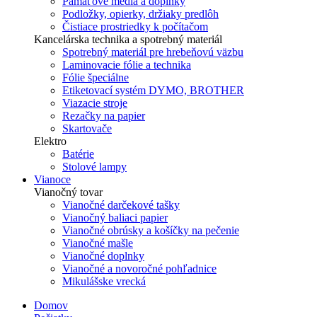
Pamäťové média a doplnky
Podložky, opierky, držiaky predlôh
Čistiace prostriedky k počítačom
Kancelárska technika a spotrebný materiál
Spotrebný materiál pre hrebeňovú väzbu
Laminovacie fólie a technika
Fólie špeciálne
Etiketovací systém DYMO, BROTHER
Viazacie stroje
Rezačky na papier
Skartovače
Elektro
Batérie
Stolové lampy
Vianoce
Vianočný tovar
Vianočné darčekové tašky
Vianočný baliaci papier
Vianočné obrúsky a košíčky na pečenie
Vianočné mašle
Vianočné doplnky
Vianočné a novoročné pohľadnice
Mikulášske vrecká
Domov