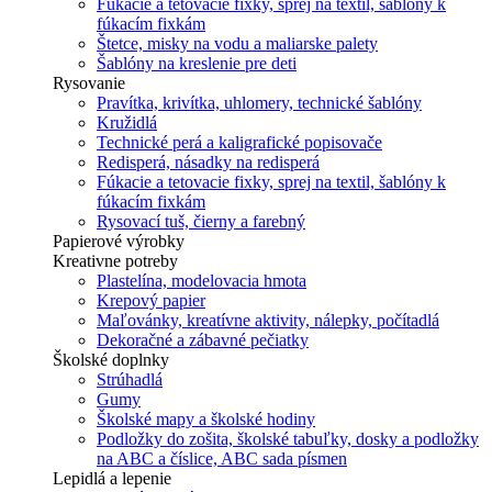
Fúkacie a tetovacie fixky, sprej na textil, šablóny k
fúkacím fixkám
Štetce, misky na vodu a maliarske palety
Šablóny na kreslenie pre deti
Rysovanie
Pravítka, krivítka, uhlomery, technické šablóny
Kružidlá
Technické perá a kaligrafické popisovače
Redisperá, násadky na redisperá
Fúkacie a tetovacie fixky, sprej na textil, šablóny k
fúkacím fixkám
Rysovací tuš, čierny a farebný
Papierové výrobky
Kreativne potreby
Plastelína, modelovacia hmota
Krepový papier
Maľovánky, kreatívne aktivity, nálepky, počítadlá
Dekoračné a zábavné pečiatky
Školské doplnky
Strúhadlá
Gumy
Školské mapy a školské hodiny
Podložky do zošita, školské tabuľky, dosky a podložky
na ABC a číslice, ABC sada písmen
Lepidlá a lepenie