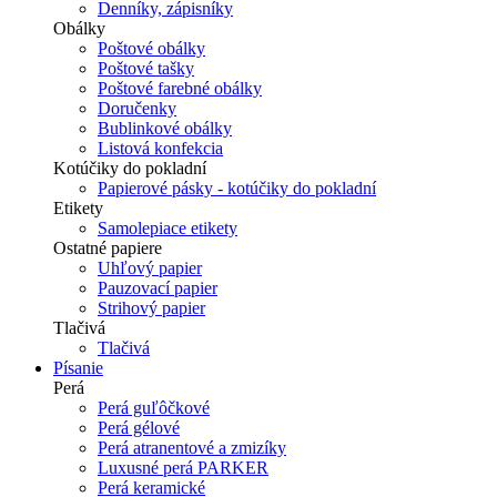
Denníky, zápisníky
Obálky
Poštové obálky
Poštové tašky
Poštové farebné obálky
Doručenky
Bublinkové obálky
Listová konfekcia
Kotúčiky do pokladní
Papierové pásky - kotúčiky do pokladní
Etikety
Samolepiace etikety
Ostatné papiere
Uhľový papier
Pauzovací papier
Strihový papier
Tlačivá
Tlačivá
Písanie
Perá
Perá guľôčkové
Perá gélové
Perá atranentové a zmizíky
Luxusné perá PARKER
Perá keramické