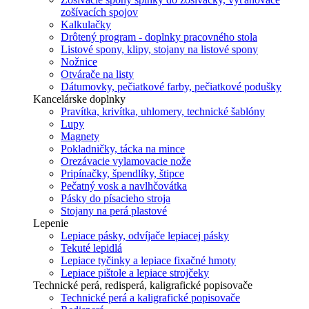
zošívacích spojov
Kalkulačky
Drôtený program - doplnky pracovného stola
Listové spony, klipy, stojany na listové spony
Nožnice
Otvárače na listy
Dátumovky, pečiatkové farby, pečiatkové podušky
Kancelárske doplnky
Pravítka, krivítka, uhlomery, technické šablóny
Lupy
Magnety
Pokladničky, tácka na mince
Orezávacie vylamovacie nože
Pripínačky, špendlíky, štipce
Pečatný vosk a navlhčovátka
Pásky do písacieho stroja
Stojany na perá plastové
Lepenie
Lepiace pásky, odvíjače lepiacej pásky
Tekuté lepidlá
Lepiace tyčinky a lepiace fixačné hmoty
Lepiace pištole a lepiace strojčeky
Technické perá, redisperá, kaligrafické popisovače
Technické perá a kaligrafické popisovače