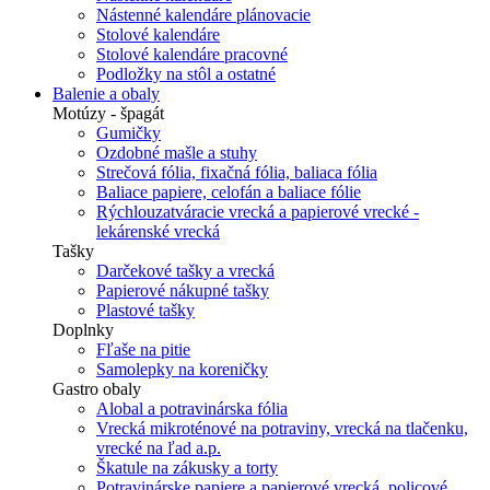
Nástenné kalendáre plánovacie
Stolové kalendáre
Stolové kalendáre pracovné
Podložky na stôl a ostatné
Balenie a obaly
Motúzy - špagát
Gumičky
Ozdobné mašle a stuhy
Strečová fólia, fixačná fólia, baliaca fólia
Baliace papiere, celofán a baliace fólie
Rýchlouzatváracie vrecká a papierové vrecké -
lekárenské vrecká
Tašky
Darčekové tašky a vrecká
Papierové nákupné tašky
Plastové tašky
Doplnky
Fľaše na pitie
Samolepky na koreničky
Gastro obaly
Alobal a potravinárska fólia
Vrecká mikroténové na potraviny, vrecká na tlačenku,
vrecké na ľad a.p.
Škatule na zákusky a torty
Potravinárske papiere a papierové vrecká, policové