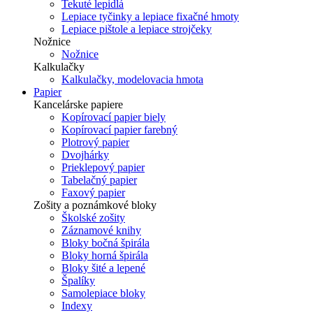
Tekuté lepidlá
Lepiace tyčinky a lepiace fixačné hmoty
Lepiace pištole a lepiace strojčeky
Nožnice
Nožnice
Kalkulačky
Kalkulačky, modelovacia hmota
Papier
Kancelárske papiere
Kopírovací papier biely
Kopírovací papier farebný
Plotrový papier
Dvojhárky
Prieklepový papier
Tabelačný papier
Faxový papier
Zošity a poznámkové bloky
Školské zošity
Záznamové knihy
Bloky bočná špirála
Bloky horná špirála
Bloky šité a lepené
Špalíky
Samolepiace bloky
Indexy