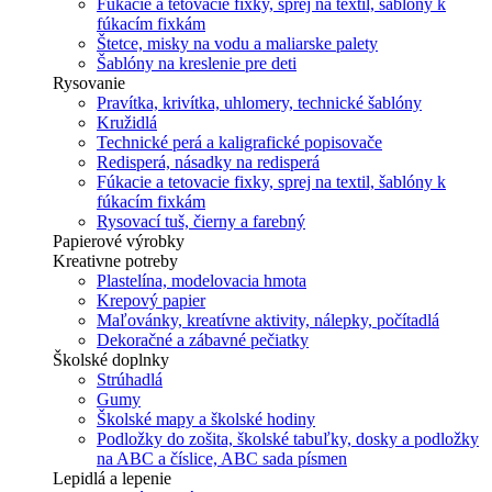
Fúkacie a tetovacie fixky, sprej na textil, šablóny k
fúkacím fixkám
Štetce, misky na vodu a maliarske palety
Šablóny na kreslenie pre deti
Rysovanie
Pravítka, krivítka, uhlomery, technické šablóny
Kružidlá
Technické perá a kaligrafické popisovače
Redisperá, násadky na redisperá
Fúkacie a tetovacie fixky, sprej na textil, šablóny k
fúkacím fixkám
Rysovací tuš, čierny a farebný
Papierové výrobky
Kreativne potreby
Plastelína, modelovacia hmota
Krepový papier
Maľovánky, kreatívne aktivity, nálepky, počítadlá
Dekoračné a zábavné pečiatky
Školské doplnky
Strúhadlá
Gumy
Školské mapy a školské hodiny
Podložky do zošita, školské tabuľky, dosky a podložky
na ABC a číslice, ABC sada písmen
Lepidlá a lepenie