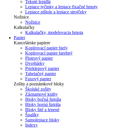
Tekuté lepidlá
Lepiace tyčinky a lepiace fixačné hmoty
Lepiace pištole a lepiace strojčeky
Nožnice
Nožnice
Kalkulačky
Kalkulačky, modelovacia hmota
Papier
Kancelárske papiere
Kopírovací papier biely
Kopírovací papier farebný
Plotrový papier
Dvojhárky
Prieklepový papier
Tabelačný papier
Faxový papier
Zošity a poznámkové bloky
Školské zošity
Záznamové knihy
Bloky bočná špirála
Bloky horná špirála
Bloky šité a lepené
Špalíky
Samolepiace bloky
Indexy