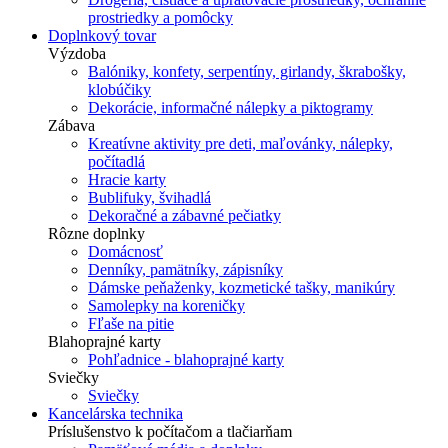
prostriedky a pomôcky
Doplnkový tovar
Výzdoba
Balóniky, konfety, serpentíny, girlandy, škrabošky,
klobúčiky
Dekorácie, informačné nálepky a piktogramy
Zábava
Kreatívne aktivity pre deti, maľovánky, nálepky,
počítadlá
Hracie karty
Bublifuky, švihadlá
Dekoračné a zábavné pečiatky
Rôzne doplnky
Domácnosť
Denníky, pamätníky, zápisníky
Dámske peňaženky, kozmetické tašky, manikúry
Samolepky na koreničky
Fľaše na pitie
Blahoprajné karty
Pohľadnice - blahoprajné karty
Sviečky
Sviečky
Kancelárska technika
Príslušenstvo k počítačom a tlačiarňam