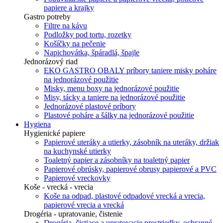
papiere a krajky
Gastro potreby
Filtre na kávu
Podložky pod tortu, rozetky
Košíčky na pečenie
Napichovátka, špáradlá, špajle
Jednorázový riad
EKO GASTRO OBALY príbory taniere misky poháre
na jednorázové použitie
Misky, menu boxy na jednorázové použitie
Misy, tácky a taniere na jednorázové použitie
Jednorázové plastové príbory
Plastové poháre a šálky na jednorázové použitie
Hygiena
Hygienické papiere
Papierové uteráky a utierky, zásobník na uteráky, držiak
na kuchynské utierky
Toaletný papier a zásobníky na toaletný papier
Papierové obrúsky, papierové obrusy papierové a PVC
Papierové vreckovky
Koše - vrecká - vrecia
Koše na odpad, plastové odpadové vrecká a vrecia,
papierové vrecia a vrecká
Drogéria - upratovanie, čistenie
Drogéria, čistiace a upratovacie prostriedky, ochranné