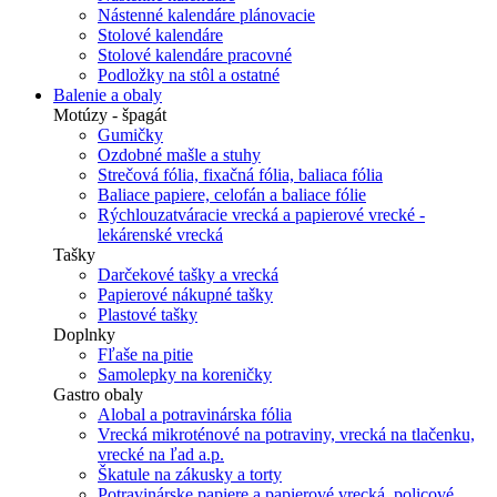
Nástenné kalendáre plánovacie
Stolové kalendáre
Stolové kalendáre pracovné
Podložky na stôl a ostatné
Balenie a obaly
Motúzy - špagát
Gumičky
Ozdobné mašle a stuhy
Strečová fólia, fixačná fólia, baliaca fólia
Baliace papiere, celofán a baliace fólie
Rýchlouzatváracie vrecká a papierové vrecké -
lekárenské vrecká
Tašky
Darčekové tašky a vrecká
Papierové nákupné tašky
Plastové tašky
Doplnky
Fľaše na pitie
Samolepky na koreničky
Gastro obaly
Alobal a potravinárska fólia
Vrecká mikroténové na potraviny, vrecká na tlačenku,
vrecké na ľad a.p.
Škatule na zákusky a torty
Potravinárske papiere a papierové vrecká, policové