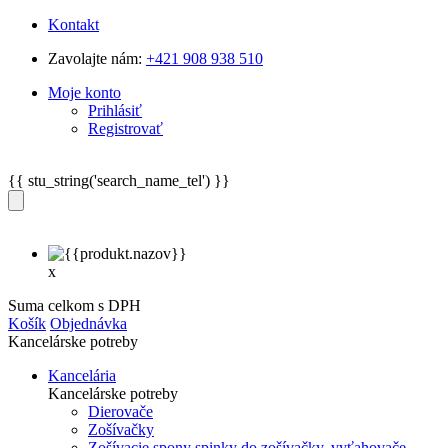
Kontakt
Zavolajte nám:
+421 908 938 510
Moje konto
Prihlásiť
Registrovať
{{ stu_string('search_name_tel') }}
x
Suma celkom s DPH
Košík
Objednávka
Kancelárske potreby
Kancelária
Kancelárske potreby
Dierovače
Zošívačky
Zošívacie spony spinky do zošívačky, vyťahovače