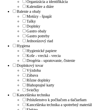
Organizácia a identifikácia
Kalendáre a diáre
Balenie a obaly
Motúzy - špagát
Tašky
Doplnky
Gastro obaly
Gastro potreby
Jednorázový riad
Hygiena
Hygienické papiere
Koše - vrecká - vrecia
Drogéria - upratovanie, čistenie
Doplnkový tovar
Výzdoba
Zábava
Rôzne doplnky
Blahoprajné karty
Sviečky
Kancelárska technika
Príslušenstvo k počítačom a tlačiarňam
Kancelárska technika a spotrebný materiál
Elektro