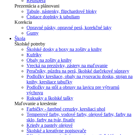
Redisperá
Prezentácia a plánovani
Tabule, nástenky, flipchardové bloky
Čistiace doplnky k tabuliam
Korekcia
Opravné pásky, opravné perá, korekčné laky
Gumy
Škola
Školské potreby
Školské dosky a boxy na zošity a knihy
Kufríky
Obaly na zošity a knihy
Vrecká na prezúvky, zástery na maľovanie
Peračníky, púzdra na perá, školské darčekové súpravy
Podložky kresliace, obaly na rysovaciu dosku, stojan na
knihy, kresliace tabuľky
Podložky na stôl a obrusy na lavicu pre výtvarnú
výchovu
Ruksaky a školské tašky
Maľovanie a kreslenie
Farbičky - farebné ceruzky, kresliaci uhol
Temperové farby, vodové farby, olejové farby, farby na
sklo, farby na tvár, fixatív
Kriedy a pastely olejové
Školské a kreatívne popisovače