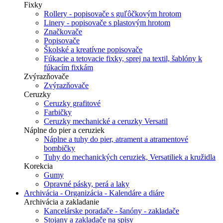
Fixky
Rollery - popisovače s guľôčkovým hrotom
Linery - popisovače s plastovým hrotom
Značkovače
Popisovače
Školské a kreatívne popisovače
Fúkacie a tetovacie fixky, sprej na textil, šablóny k
fúkacím fixkám
Zvýrazňovače
Zvýrazňovače
Ceruzky
Ceruzky grafitové
Farbičky
Ceruzky mechanické a ceruzky Versatil
Náplne do pier a ceruziek
Náplne a tuhy do pier, atrament a atramentové
bombičky
Tuhy do mechanických ceruziek, Versatiliek a kružidla
Korekcia
Gumy
Opravné pásky, perá a laky
Archivácia - Organizácia - Kalendáre a diáre
Archivácia a zakladanie
Kancelárske poradače - šanóny - zakladače
Stojany a zakladače na spisy