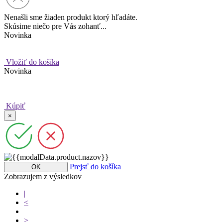
Nenašli sme žiaden produkt ktorý hľadáte.
Skúsime niečo pre Vás zohanť...
Novinka
Vložiť do košíka
Novinka
Kúpiť
×
Prejsť do košíka
OK
Zobrazujem
z
výsledkov
|
<
>