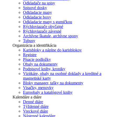
Odkladače na spisy
Spisové dosky
Odkladacie mapy
Odkladacie boxy
Odkladacie mapy s gumičkou
Rýchloviazače obyčajné
Rýchloviazače závesné
Archívne škatule, archívne spony
Tubusy
Organizácia a identifikácia
Karisbloky a náplne do karisblokov
Registre
Písacie podložky
Obaly na dokumenty
Podpisové knihy, kroniky
Vizitkáre, obaly na osobné doklady a kreditné a
magnetiské karty
Bloky manager, tašky na dokumenty
Visačky, menovky
Euroobaly a katalógové knihy
Kalendáre a diáre
Denné diáre
Týždenné diáre
Vreckové diáre
Nástenné kalendáre