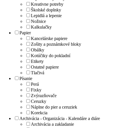
Kreativne potreby
Školské doplnky
Lepidlá a lepenie
Nožnice
Kalkulačky
Papier
Kancelárske papiere
Zošity a poznámkové bloky
Obálky
Kotúčiky do pokladní
Etikety
Ostatné papiere
Tlačivá
Písanie
Perá
Fixky
Zvýrazňovače
Ceruzky
Náplne do pier a ceruziek
Korekcia
Archivácia - Organizácia - Kalendáre a diáre
Archivácia a zakladanie