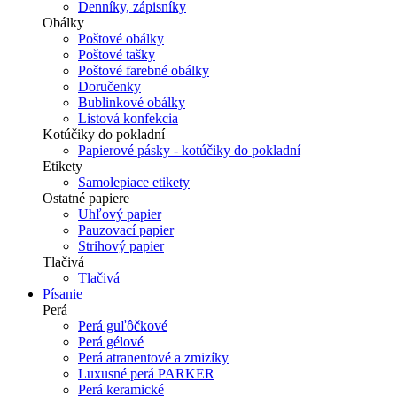
Denníky, zápisníky
Obálky
Poštové obálky
Poštové tašky
Poštové farebné obálky
Doručenky
Bublinkové obálky
Listová konfekcia
Kotúčiky do pokladní
Papierové pásky - kotúčiky do pokladní
Etikety
Samolepiace etikety
Ostatné papiere
Uhľový papier
Pauzovací papier
Strihový papier
Tlačivá
Tlačivá
Písanie
Perá
Perá guľôčkové
Perá gélové
Perá atranentové a zmizíky
Luxusné perá PARKER
Perá keramické