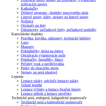
zošívacích spojov
Kalkulačky
Drôtený program - doplnky pracovného stola
Listové spony, klipy, stojany na listové spony
Nožnice
Otvárače na listy
Dátumovky, pečiatkové farby, pečiatkové podušky
Kancelárske doplnky
Pravítka, krivítka, uhlomery, technické šablóny
Lupy
Magnety
Pokladničky, tácka na mince
Orezávacie vylamovacie nože
Pripínačky, špendlíky, štipce
Pečatný vosk a navlhčovátka
Pásky do písacieho stroja
Stojany na perá plastové
Lepenie
Lepiace pásky, odvíjače lepiacej pásky
Tekuté lepidlá
Lepiace tyčinky a lepiace fixačné hmoty
Lepiace pištole a lepiace strojčeky
Technické perá, redisperá, kaligrafické popisovače
Technické perá a kaligrafické popisovače