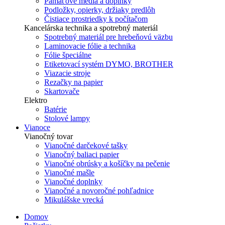
Pamäťové média a doplnky
Podložky, opierky, držiaky predlôh
Čistiace prostriedky k počítačom
Kancelárska technika a spotrebný materiál
Spotrebný materiál pre hrebeňovú väzbu
Laminovacie fólie a technika
Fólie špeciálne
Etiketovací systém DYMO, BROTHER
Viazacie stroje
Rezačky na papier
Skartovače
Elektro
Batérie
Stolové lampy
Vianoce
Vianočný tovar
Vianočné darčekové tašky
Vianočný baliaci papier
Vianočné obrúsky a košíčky na pečenie
Vianočné mašle
Vianočné doplnky
Vianočné a novoročné pohľadnice
Mikulášske vrecká
Domov