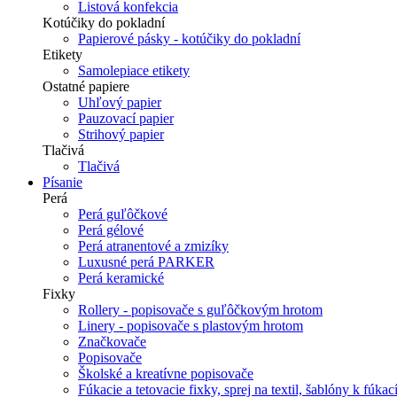
Listová konfekcia
Kotúčiky do pokladní
Papierové pásky - kotúčiky do pokladní
Etikety
Samolepiace etikety
Ostatné papiere
Uhľový papier
Pauzovací papier
Strihový papier
Tlačivá
Tlačivá
Písanie
Perá
Perá guľôčkové
Perá gélové
Perá atranentové a zmizíky
Luxusné perá PARKER
Perá keramické
Fixky
Rollery - popisovače s guľôčkovým hrotom
Linery - popisovače s plastovým hrotom
Značkovače
Popisovače
Školské a kreatívne popisovače
Fúkacie a tetovacie fixky, sprej na textil, šablóny k fúka