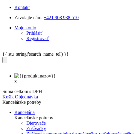
Kontakt
Zavolajte nám:
+421 908 938 510
Moje konto
Prihlásiť
Registrovať
{{ stu_string('search_name_tel') }}
x
Suma celkom s DPH
Košík
Objednávka
Kancelárske potreby
Kancelária
Kancelárske potreby
Dierovače
Zošívačky
Zošívacie spony spinky do zošívačky, vyťahovače zošív