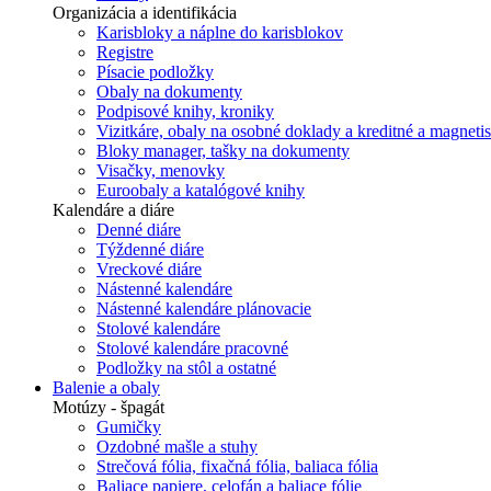
Organizácia a identifikácia
Karisbloky a náplne do karisblokov
Registre
Písacie podložky
Obaly na dokumenty
Podpisové knihy, kroniky
Vizitkáre, obaly na osobné doklady a kreditné a magnetis
Bloky manager, tašky na dokumenty
Visačky, menovky
Euroobaly a katalógové knihy
Kalendáre a diáre
Denné diáre
Týždenné diáre
Vreckové diáre
Nástenné kalendáre
Nástenné kalendáre plánovacie
Stolové kalendáre
Stolové kalendáre pracovné
Podložky na stôl a ostatné
Balenie a obaly
Motúzy - špagát
Gumičky
Ozdobné mašle a stuhy
Strečová fólia, fixačná fólia, baliaca fólia
Baliace papiere, celofán a baliace fólie