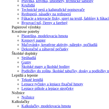
Pravítka, krivítka, uhlomery, technické šablóny
Kružidlá
Technické perá a kaligrafické popisovače
Redisperá, násadky na redisperá
Fúkacie a tetovacie fixky, sprej na textil, šablóny k fúka
Rysovací tuš, čierny a farebný
Papierové výrobky
Kreativne potreby
Plastelína, modelovacia hmota
Krepový papier
Maľovánky, kreatívne aktivity, nálepky, počítadlá
Dekoračné a zábavné pečiatky
Školské doplnky
Strúhadlá
Gumy
Školské mapy a školské hodiny
Podložky do zošita, školské tabuľky, dosky a podložky 
Lepidlá a lepenie
Tekuté lepidlá
Lepiace tyčinky a lepiace fixačné hmoty
Lepiace pištole a lepiace strojčeky
Nožnice
Nožnice
Kalkulačky
Kalkulačky, modelovacia hmota