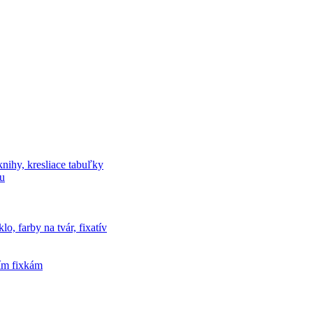
knihy, kresliace tabuľky
vu
o, farby na tvár, fixatív
cím fixkám