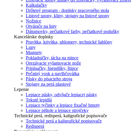
Kalkulačky
Drôtený program - doplnky pracovného stola
Listové spony, klipy, stojany na listové spony
Nožnice
Otvárače na listy
Dátumovky, pečiatkové farby, pečiatkové podušky
Kancelárske doplnky
Pravítka, krivítka, uhlomery, technické šablóny
Lupy
Magnety
Pokladničky, tácka na mince
Orezávacie vylamovacie nože
Pripínačky, špendlíky, štipce
Pečatný vosk a navlhčovátka
Pásky do písacieho stroja
Stojany na perá plastové
Lepenie
Lepiace pásky, odvíjače lepiacej pásky
Tekuté lepidlá
Lepiace tyčinky a lepiace fixačné hmoty
Lepiace pištole a lepiace strojčeky
Technické perá, redisperá, kaligrafické popisovače
Technické perá a kaligrafické popisovače
Redisperá