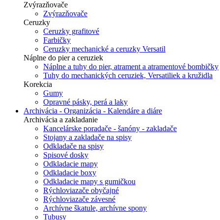
Zvýrazňovače
Zvýrazňovače
Ceruzky
Ceruzky grafitové
Farbičky
Ceruzky mechanické a ceruzky Versatil
Náplne do pier a ceruziek
Náplne a tuhy do pier, atrament a atramentové bombičky
Tuhy do mechanických ceruziek, Versatiliek a kružidla
Korekcia
Gumy
Opravné pásky, perá a laky
Archivácia - Organizácia - Kalendáre a diáre
Archivácia a zakladanie
Kancelárske poradače - šanóny - zakladače
Stojany a zakladače na spisy
Odkladače na spisy
Spisové dosky
Odkladacie mapy
Odkladacie boxy
Odkladacie mapy s gumičkou
Rýchloviazače obyčajné
Rýchloviazače závesné
Archívne škatule, archívne spony
Tubusy