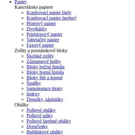
Papier
Kancelárske papiere
Kopírovací papier biely
Kopírovací papier farebný
Plotrový papier
Dvojhárky
Prieklepový papier
Tabelačný papier
Faxový papier
Zošity a poznámkové bloky
Školské zošity
Záznamové knihy
Bloky bočná špirála
Bloky horná špirála
Bloky šité a lepené
Špalíky
Samolepiace bloky
Indexy
Denníky, zápisníky
Obálky
Poštové obálky
Poštové tašky
Poštové farebné obálky
Doručenky
Bublinkové obálky