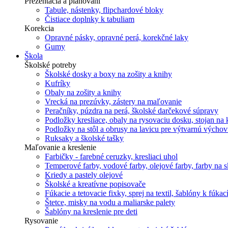
Prezentácia a plánovani
Tabule, nástenky, flipchardové bloky
Čistiace doplnky k tabuliam
Korekcia
Opravné pásky, opravné perá, korekčné laky
Gumy
Škola
Školské potreby
Školské dosky a boxy na zošity a knihy
Kufríky
Obaly na zošity a knihy
Vrecká na prezúvky, zástery na maľovanie
Peračníky, púzdra na perá, školské darčekové súpravy
Podložky kresliace, obaly na rysovaciu dosku, stojan na 
Podložky na stôl a obrusy na lavicu pre výtvarnú výcho
Ruksaky a školské tašky
Maľovanie a kreslenie
Farbičky - farebné ceruzky, kresliaci uhol
Temperové farby, vodové farby, olejové farby, farby na skl
Kriedy a pastely olejové
Školské a kreatívne popisovače
Fúkacie a tetovacie fixky, sprej na textil, šablóny k fúka
Štetce, misky na vodu a maliarske palety
Šablóny na kreslenie pre deti
Rysovanie