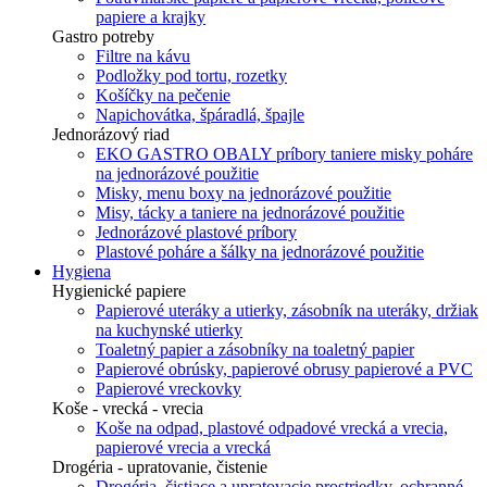
papiere a krajky
Gastro potreby
Filtre na kávu
Podložky pod tortu, rozetky
Košíčky na pečenie
Napichovátka, špáradlá, špajle
Jednorázový riad
EKO GASTRO OBALY príbory taniere misky poháre
na jednorázové použitie
Misky, menu boxy na jednorázové použitie
Misy, tácky a taniere na jednorázové použitie
Jednorázové plastové príbory
Plastové poháre a šálky na jednorázové použitie
Hygiena
Hygienické papiere
Papierové uteráky a utierky, zásobník na uteráky, držiak
na kuchynské utierky
Toaletný papier a zásobníky na toaletný papier
Papierové obrúsky, papierové obrusy papierové a PVC
Papierové vreckovky
Koše - vrecká - vrecia
Koše na odpad, plastové odpadové vrecká a vrecia,
papierové vrecia a vrecká
Drogéria - upratovanie, čistenie
Drogéria, čistiace a upratovacie prostriedky, ochranné