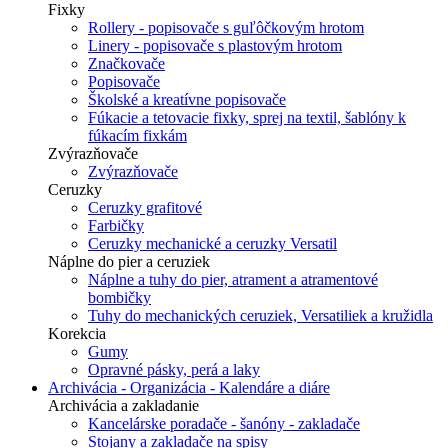
Fixky
Rollery - popisovače s guľôčkovým hrotom
Linery - popisovače s plastovým hrotom
Značkovače
Popisovače
Školské a kreatívne popisovače
Fúkacie a tetovacie fixky, sprej na textil, šablóny k
fúkacím fixkám
Zvýrazňovače
Zvýrazňovače
Ceruzky
Ceruzky grafitové
Farbičky
Ceruzky mechanické a ceruzky Versatil
Náplne do pier a ceruziek
Náplne a tuhy do pier, atrament a atramentové
bombičky
Tuhy do mechanických ceruziek, Versatiliek a kružidla
Korekcia
Gumy
Opravné pásky, perá a laky
Archivácia - Organizácia - Kalendáre a diáre
Archivácia a zakladanie
Kancelárske poradače - šanóny - zakladače
Stojany a zakladače na spisy