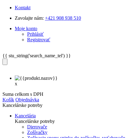
Kontakt
Zavolajte nám:
+421 908 938 510
Moje konto
Prihlásiť
Registrovať
{{ stu_string('search_name_tel') }}
x
Suma celkom s DPH
Košík
Objednávka
Kancelárske potreby
Kancelária
Kancelárske potreby
Dierovače
Zošívačky
Zošívacie spony spinky do zošívačky, vyťahovače