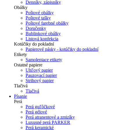
Denníky, zápisníky
Obálky
Poštové obálky
Poštové tašky
Poštové farebné obálky
Doručenky
Bublinkové obálky
Listová konfekcia
Kotúčiky do pokladní
Papierové pásky - kotúčiky do pokladní
Etikety
Samolepiace etikety
Ostatné papiere
Uhľový papier
Pauzovací papier
Strihový papier
Tlačivá
Tlačivá
Písanie
Perá
Perá guľôčkové
Perá gélové
Perá atranentové a zmizíky
Luxusné perá PARKER
Perá keramické