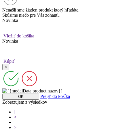
Nenašli sme žiaden produkt ktorý hľadáte.
Skúsime niečo pre Vás zohanť...
Novinka
Vložiť do košíka
Novinka
Kúpiť
×
Prejsť do košíka
OK
Zobrazujem
z
výsledkov
|
<
>