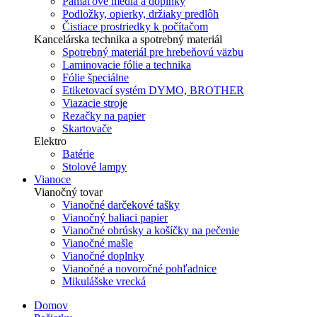
Pamäťové média a doplnky
Podložky, opierky, držiaky predlôh
Čistiace prostriedky k počítačom
Kancelárska technika a spotrebný materiál
Spotrebný materiál pre hrebeňovú väzbu
Laminovacie fólie a technika
Fólie špeciálne
Etiketovací systém DYMO, BROTHER
Viazacie stroje
Rezačky na papier
Skartovače
Elektro
Batérie
Stolové lampy
Vianoce
Vianočný tovar
Vianočné darčekové tašky
Vianočný baliaci papier
Vianočné obrúsky a košíčky na pečenie
Vianočné mašle
Vianočné doplnky
Vianočné a novoročné pohľadnice
Mikulášske vrecká
Domov