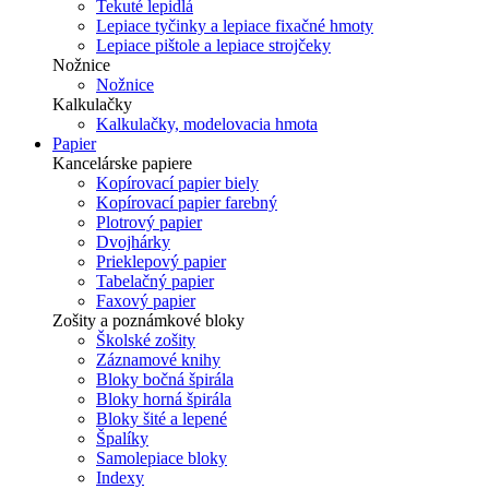
Tekuté lepidlá
Lepiace tyčinky a lepiace fixačné hmoty
Lepiace pištole a lepiace strojčeky
Nožnice
Nožnice
Kalkulačky
Kalkulačky, modelovacia hmota
Papier
Kancelárske papiere
Kopírovací papier biely
Kopírovací papier farebný
Plotrový papier
Dvojhárky
Prieklepový papier
Tabelačný papier
Faxový papier
Zošity a poznámkové bloky
Školské zošity
Záznamové knihy
Bloky bočná špirála
Bloky horná špirála
Bloky šité a lepené
Špalíky
Samolepiace bloky
Indexy