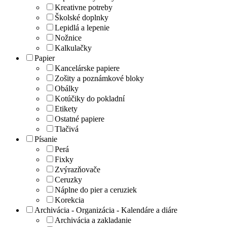
Kreativne potreby
Školské doplnky
Lepidlá a lepenie
Nožnice
Kalkulačky
Papier
Kancelárske papiere
Zošity a poznámkové bloky
Obálky
Kotúčiky do pokladní
Etikety
Ostatné papiere
Tlačivá
Písanie
Perá
Fixky
Zvýrazňovače
Ceruzky
Náplne do pier a ceruziek
Korekcia
Archivácia - Organizácia - Kalendáre a diáre
Archivácia a zakladanie