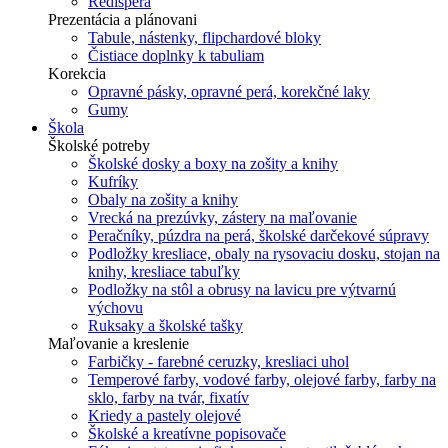
Redisperá
Prezentácia a plánovani
Tabule, nástenky, flipchardové bloky
Čistiace doplnky k tabuliam
Korekcia
Opravné pásky, opravné perá, korekčné laky
Gumy
Škola
Školské potreby
Školské dosky a boxy na zošity a knihy
Kufríky
Obaly na zošity a knihy
Vrecká na prezúvky, zástery na maľovanie
Peračníky, púzdra na perá, školské darčekové súpravy
Podložky kresliace, obaly na rysovaciu dosku, stojan na
knihy, kresliace tabuľky
Podložky na stôl a obrusy na lavicu pre výtvarnú
výchovu
Ruksaky a školské tašky
Maľovanie a kreslenie
Farbičky - farebné ceruzky, kresliaci uhol
Temperové farby, vodové farby, olejové farby, farby na
sklo, farby na tvár, fixatív
Kriedy a pastely olejové
Školské a kreatívne popisovače