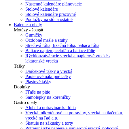
Nástenné kalendáre plánovacie
Stolové kalendáre
Stolové kalendáre pracovné
Podložky na stôl a ostatné
Balenie a obaly
Motúzy - špagát
Gumičky
Ozdobné mašle a stuhy
Strečová fólia, fixačná fólia, baliaca fólia
Baliace papiere, celofán a baliace fólie
Rýchlouzatváracie vrecká a papierové vrecké -
lekárenské vrecká
Tašky
Darčekové tašky a vrecká
Papierové nákupné tašky
Plastové tašky
Doplnky
Fľaše na pitie
Samolepky na koreničky
Gastro obaly
Alobal a potravinárska fólia
Vrecká mikroténové na potraviny, vrecká na tlačenku,
vrecké na ľad a.p.
Škatule na zákusky a torty
Potravinárske papiere a papierové vrecká, policové