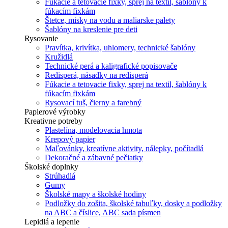
Fúkacie a tetovacie fixky, sprej na textil, šablóny k
fúkacím fixkám
Štetce, misky na vodu a maliarske palety
Šablóny na kreslenie pre deti
Rysovanie
Pravítka, krivítka, uhlomery, technické šablóny
Kružidlá
Technické perá a kaligrafické popisovače
Redisperá, násadky na redisperá
Fúkacie a tetovacie fixky, sprej na textil, šablóny k
fúkacím fixkám
Rysovací tuš, čierny a farebný
Papierové výrobky
Kreativne potreby
Plastelína, modelovacia hmota
Krepový papier
Maľovánky, kreatívne aktivity, nálepky, počítadlá
Dekoračné a zábavné pečiatky
Školské doplnky
Strúhadlá
Gumy
Školské mapy a školské hodiny
Podložky do zošita, školské tabuľky, dosky a podložky
na ABC a číslice, ABC sada písmen
Lepidlá a lepenie