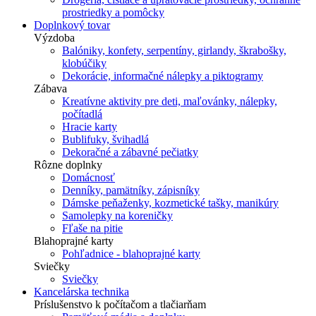
prostriedky a pomôcky
Doplnkový tovar
Výzdoba
Balóniky, konfety, serpentíny, girlandy, škrabošky,
klobúčiky
Dekorácie, informačné nálepky a piktogramy
Zábava
Kreatívne aktivity pre deti, maľovánky, nálepky,
počítadlá
Hracie karty
Bublifuky, švihadlá
Dekoračné a zábavné pečiatky
Rôzne doplnky
Domácnosť
Denníky, pamätníky, zápisníky
Dámske peňaženky, kozmetické tašky, manikúry
Samolepky na koreničky
Fľaše na pitie
Blahoprajné karty
Pohľadnice - blahoprajné karty
Sviečky
Sviečky
Kancelárska technika
Príslušenstvo k počítačom a tlačiarňam