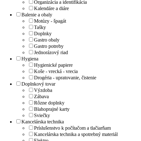
Organizácia a identifikácia
Kalendáre a diáre
Balenie a obaly
Motúzy - špagát
Tašky
Doplnky
Gastro obaly
Gastro potreby
Jednorázový riad
Hygiena
Hygienické papiere
Koše - vrecká - vrecia
Drogéria - upratovanie, čistenie
Doplnkový tovar
Výzdoba
Zábava
Rôzne doplnky
Blahoprajné karty
Sviečky
Kancelárska technika
Príslušenstvo k počítačom a tlačiarňam
Kancelárska technika a spotrebný materiál
Elektro