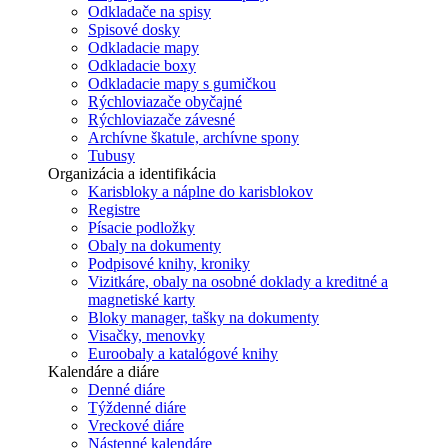
Odkladače na spisy
Spisové dosky
Odkladacie mapy
Odkladacie boxy
Odkladacie mapy s gumičkou
Rýchloviazače obyčajné
Rýchloviazače závesné
Archívne škatule, archívne spony
Tubusy
Organizácia a identifikácia
Karisbloky a náplne do karisblokov
Registre
Písacie podložky
Obaly na dokumenty
Podpisové knihy, kroniky
Vizitkáre, obaly na osobné doklady a kreditné a
magnetiské karty
Bloky manager, tašky na dokumenty
Visačky, menovky
Euroobaly a katalógové knihy
Kalendáre a diáre
Denné diáre
Týždenné diáre
Vreckové diáre
Nástenné kalendáre