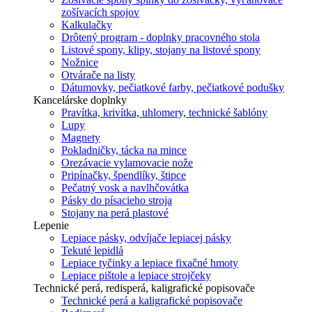
zošívacích spojov
Kalkulačky
Drôtený program - doplnky pracovného stola
Listové spony, klipy, stojany na listové spony
Nožnice
Otvárače na listy
Dátumovky, pečiatkové farby, pečiatkové podušky
Kancelárske doplnky
Pravítka, krivítka, uhlomery, technické šablóny
Lupy
Magnety
Pokladničky, tácka na mince
Orezávacie vylamovacie nože
Pripínačky, špendlíky, štipce
Pečatný vosk a navlhčovátka
Pásky do písacieho stroja
Stojany na perá plastové
Lepenie
Lepiace pásky, odvíjače lepiacej pásky
Tekuté lepidlá
Lepiace tyčinky a lepiace fixačné hmoty
Lepiace pištole a lepiace strojčeky
Technické perá, redisperá, kaligrafické popisovače
Technické perá a kaligrafické popisovače