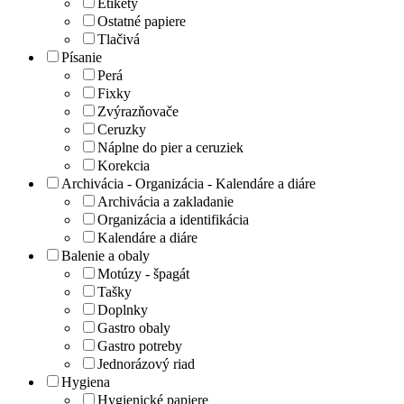
Etikety
Ostatné papiere
Tlačivá
Písanie
Perá
Fixky
Zvýrazňovače
Ceruzky
Náplne do pier a ceruziek
Korekcia
Archivácia - Organizácia - Kalendáre a diáre
Archivácia a zakladanie
Organizácia a identifikácia
Kalendáre a diáre
Balenie a obaly
Motúzy - špagát
Tašky
Doplnky
Gastro obaly
Gastro potreby
Jednorázový riad
Hygiena
Hygienické papiere