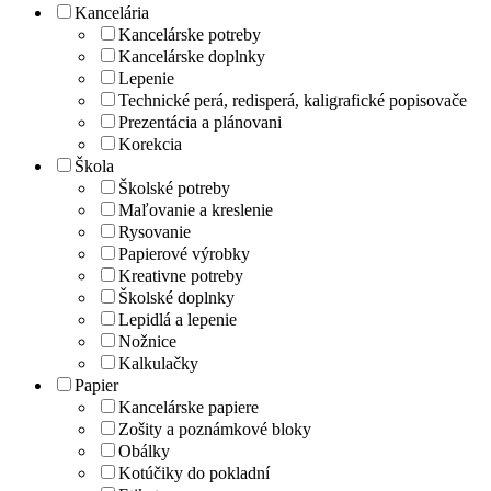
Kancelária
Kancelárske potreby
Kancelárske doplnky
Lepenie
Technické perá, redisperá, kaligrafické popisovače
Prezentácia a plánovani
Korekcia
Škola
Školské potreby
Maľovanie a kreslenie
Rysovanie
Papierové výrobky
Kreativne potreby
Školské doplnky
Lepidlá a lepenie
Nožnice
Kalkulačky
Papier
Kancelárske papiere
Zošity a poznámkové bloky
Obálky
Kotúčiky do pokladní