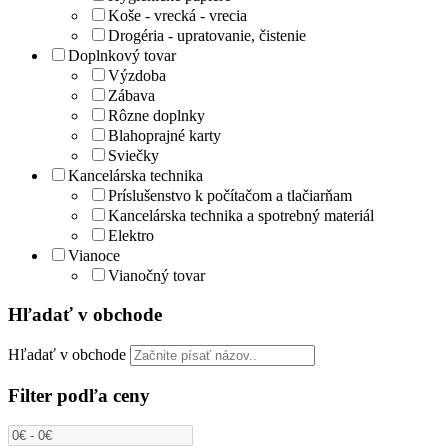
Koše - vrecká - vrecia
Drogéria - upratovanie, čistenie
Doplnkový tovar
Výzdoba
Zábava
Rôzne doplnky
Blahoprajné karty
Sviečky
Kancelárska technika
Príslušenstvo k počítačom a tlačiarňam
Kancelárska technika a spotrebný materiál
Elektro
Vianoce
Vianočný tovar
Hľadať v obchode
Hľadať v obchode
Filter podľa ceny